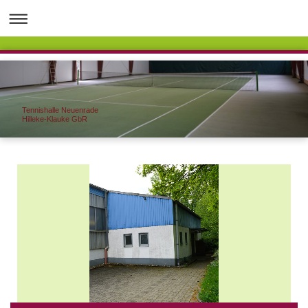
Tennishalle Neuenrade
Hilleke-Klauke GbR